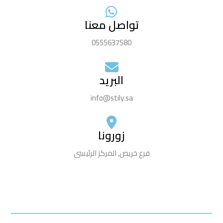
تواصل معنا
0555637580
البريد
info@stily.sa
زورونا​
فرع خريص, المركز الرئيسى