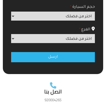
حجم السيارة
*
الفرع
*
ارسل
يجب
ترك
هذا
اتصل بنا
الحقل
فارغا
920004265