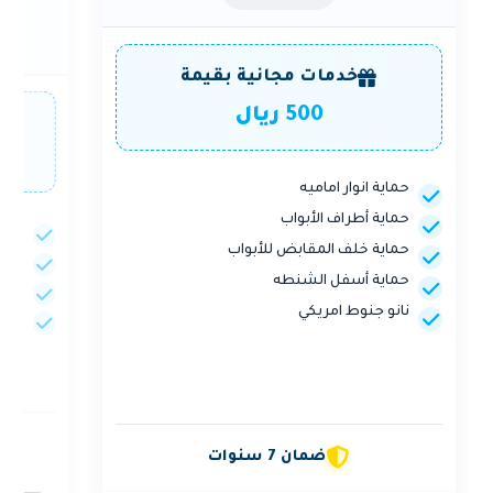
خدمات مجانية بقيمة
500 ريال
حماية انوار اماميه
حماية أطراف الأبواب
حماي
حماية خلف المقابض للأبواب
نانو
حماية أسفل الشنطه
معطر
نانو جنوط امريكي
ملمع
ضمان 7 سنوات