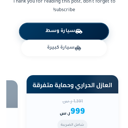
Thank you for reading this post, don't forget to
subscribe!
سيارة وسط
سيارة كبيرة
العازل الحراري وحماية متفرقة
بكج 
1,391 ر.س
999
ر.س
شامل الضريبة